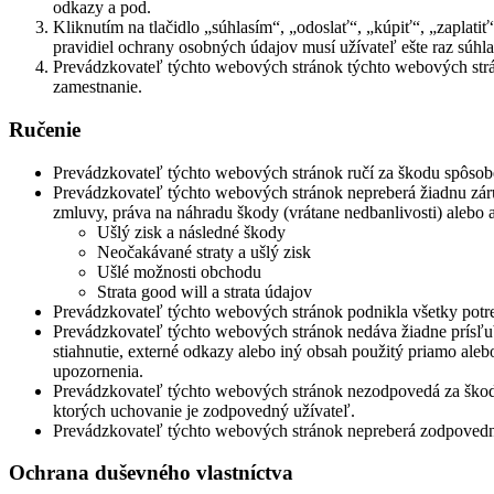
odkazy a pod.
Kliknutím na tlačidlo „súhlasím“, „odoslať“, „kúpiť“, „zapla
pravidiel ochrany osobných údajov musí užívateľ ešte raz súhlas
Prevádzkovateľ týchto webových stránok týchto webových strá
zamestnanie.
Ručenie
Prevádzkovateľ týchto webových stránok ručí za škodu spôsobe
Prevádzkovateľ týchto webových stránok nepreberá žiadnu záruku
zmluvy, práva na náhradu škody (vrátane nedbanlivosti) alebo 
Ušlý zisk a následné škody
Neočakávané straty a ušlý zisk
Ušlé možnosti obchodu
Strata good will a strata údajov
Prevádzkovateľ týchto webových stránok podnikla všetky potre
Prevádzkovateľ týchto webových stránok nedáva žiadne prísľuby
stiahnutie, externé odkazy alebo iný obsah použitý priamo al
upozornenia.
Prevádzkovateľ týchto webových stránok nezodpovedá za škody 
ktorých uchovanie je zodpovedný užívateľ.
Prevádzkovateľ týchto webových stránok nepreberá zodpovedno
Ochrana duševného vlastníctva