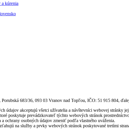
 a kúrenia
Slovensko
Porubská 683/36, 093 03 Vranov nad Topľou, IČO: 51 915 804, ďalej
 údajov akceptujú všetci užívatelia a návštevníci webovej stránky je
 ktoré poskytuje prevádzkovateľ týchto webových stránok prostredníc
 a ochrany osobných údajov zmeniť podľa vlastného uváženia.
ťahujú na služby a prvky webových stránok poskytované tretími stranami