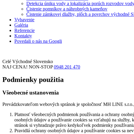
Detekcia úniku vody a lokalizácia porúch rozvodov vody
Čistenie pomníkov a náhrobných kameňov
Čistenie zámkovej dlažby, plôch a povrchov východné 
Vybavenie
Galéria
Referencie
Kontakty
Povedali o nás na Googli
Celé Východné Slovensko
NAJ CENA!
NON-STOP
0948 201 470
Podmienky použitia
Všeobecné ustanovenia
Prevádzkovateľom webových spránok je spoločnosť MH LINE s.r.o., 
Platnosť všeobecných podmienok používania a ochrany osobných
osobných údajov a používanie cookies sa vzťahujú na služby,
stránok si vyhradzuje právo kedykoľvek podmienky používania
Pravidlá ochrany osobných údajov a používanie cookies sa nevz