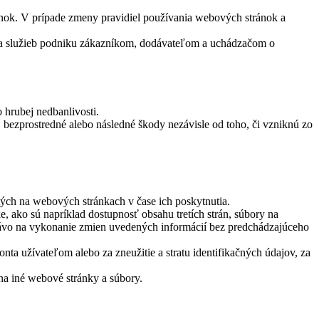
ránok. V prípade zmeny pravidiel používania webových stránok a
v a služieb podniku zákazníkom, dodávateľom a uchádzačom o
hrubej nedbanlivosti.
, bezprostredné alebo následné škody nezávisle od toho, či vzniknú zo
tých na webových stránkach v čase ich poskytnutia.
 ako sú napríklad dostupnosť obsahu tretích strán, súbory na
právo na vykonanie zmien uvedených informácií bez predchádzajúceho
 užívateľom alebo za zneužitie a stratu identifikačných údajov, za
a iné webové stránky a súbory.