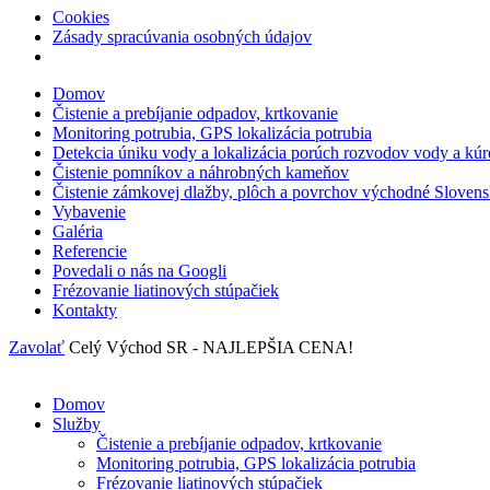
Cookies
Zásady spracúvania osobných údajov
Domov
Čistenie a prebíjanie odpadov, krtkovanie
Monitoring potrubia, GPS lokalizácia potrubia
Detekcia úniku vody a lokalizácia porúch rozvodov vody a kúr
Čistenie pomníkov a náhrobných kameňov
Čistenie zámkovej dlažby, plôch a povrchov východné Sloven
Vybavenie
Galéria
Referencie
Povedali o nás na Googli
Frézovanie liatinových stúpačiek
Kontakty
Zavolať
Celý Východ SR - NAJLEPŠIA CENA!
Domov
Služby
Čistenie a prebíjanie odpadov, krtkovanie
Monitoring potrubia, GPS lokalizácia potrubia
Frézovanie liatinových stúpačiek