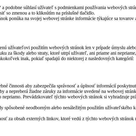
tiť“ a podobne súhlasí užívateľ s podmienkami používania webových st
iť so zmenou a to kliknútím na príslušné tlačidlo.
nok ponúka na svojej webovej stránke informácie týkajúce sa tovaro
nú užívateľovi použitím webových stránok len v prípade úmyslu alebo 
 za škody alebo straty, ktoré utrpí užívateľ, ani priame ani nepriame
akokoľvek inak, pokiaľ spadajú do niektorej z nasledovných kategórií:
bné činnosti aby zabezpečila správnosť a úplnosť informácií poskytnu
 a nepreberá žiadne záruky za informácie uvedené na webovej stránke,
ebo nepriamo. Prevádzkovateľ týchto webových stránok si vyhradzuje 
spôsobené neodborným alebo nenáležitým použitím užívateľského konta
sť za obsah externých linkov, ktoré vedú z týchto webových stránok n