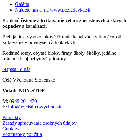
Galéria
Nájdete nás aj na www.poziadavka.sk
Kvalitné
čistenie a krtkovanie veľmi znečistených a starých
odpadov
a kanalizácií.
Prebíjanie a vysokotlakové čistenie kanalizácií v domácnosti,
krtkovanie v priemyselných objektch.
Rodinné romy, obytné bloky, firmy, školy, škôlky, jedálne,
reštaurácie aj nebytové priestory.
Napísali o nás
Celé Východné Slovensko
Volajte NON-STOP
M:
0948 201 470
E:
info@vycistime-vychod.sk
Kontakty
Zásady spracúvania osobných údajov
Cookies
Podmienky použitia