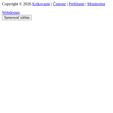
Copyright © 2026
Krtkovanie
|
Čistenie
|
Prebíjanie
|
Monitoring
Webdesign
Spravovať súhlas