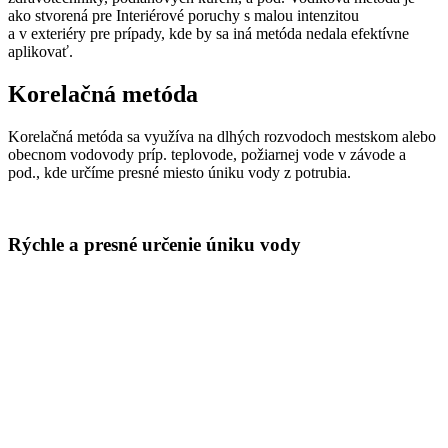
ako stvorená pre Interiérové poruchy s malou intenzitou
a v exteriéry pre prípady, kde by sa iná metóda nedala efektívne
aplikovať.
Korelačná metóda
Korelačná metóda sa využíva na dlhých rozvodoch mestskom alebo
obecnom vodovody príp. teplovode, požiarnej vode v závode a
pod., kde určíme presné miesto úniku vody z potrubia.
Rýchle a presné určenie úniku vody