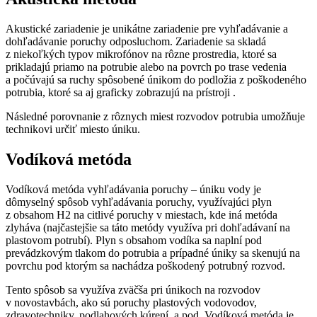
Akustické zariadenie je unikátne zariadenie pre vyhľadávanie a
dohľadávanie poruchy odposluchom. Zariadenie sa skladá
z niekoľkých typov mikrofónov na rôzne prostredia, ktoré sa
prikladajú priamo na potrubie alebo na povrch po trase vedenia
a počúvajú sa ruchy spôsobené únikom do podložia z poškodeného
potrubia, ktoré sa aj graficky zobrazujú na prístroji .
Následné porovnanie z rôznych miest rozvodov potrubia umožňuje
technikovi určiť miesto úniku.
Vodíková metóda
Vodíková metóda vyhľadávania poruchy – úniku vody je
dômyselný spôsob vyhľadávania poruchy, využívajúci plyn
z obsahom H2 na citlivé poruchy v miestach, kde iná metóda
zlyháva (najčastejšie sa táto metódy využíva pri dohľadávaní na
plastovom potrubí). Plyn s obsahom vodíka sa naplní pod
prevádzkovým tlakom do potrubia a prípadné úniky sa skenujú na
povrchu pod ktorým sa nachádza poškodený potrubný rozvod.
Tento spôsob sa využíva zväčša pri únikoch na rozvodov
v novostavbách, ako sú poruchy plastových vodovodov,
zdravotechniky, podlahových kúrení, a pod. Vodíková metóda je