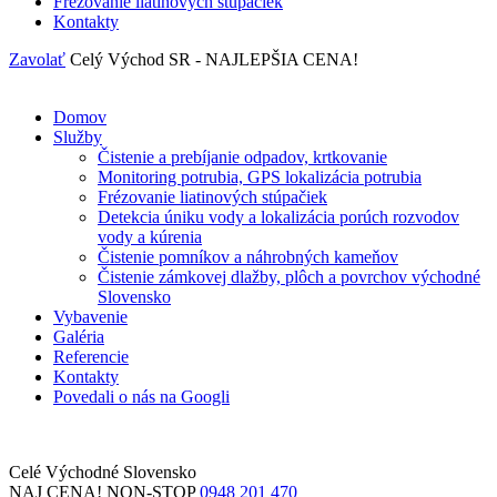
Frézovanie liatinových stúpačiek
Kontakty
Zavolať
Celý Východ SR - NAJLEPŠIA CENA!
Domov
Služby
Čistenie a prebíjanie odpadov, krtkovanie
Monitoring potrubia, GPS lokalizácia potrubia
Frézovanie liatinových stúpačiek
Detekcia úniku vody a lokalizácia porúch rozvodov
vody a kúrenia
Čistenie pomníkov a náhrobných kameňov
Čistenie zámkovej dlažby, plôch a povrchov východné
Slovensko
Vybavenie
Galéria
Referencie
Kontakty
Povedali o nás na Googli
Celé Východné Slovensko
NAJ CENA!
NON-STOP
0948 201 470