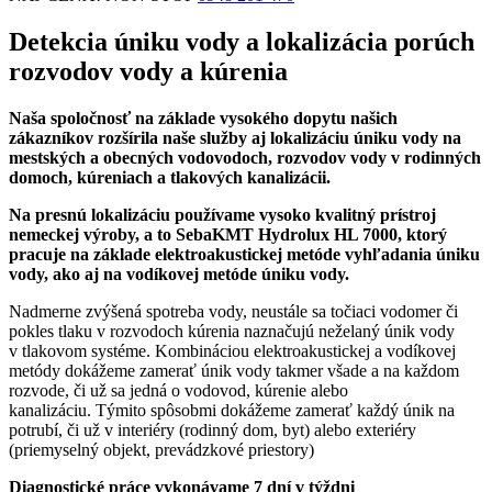
Detekcia úniku vody a lokalizácia porúch
rozvodov vody a kúrenia
Naša spoločnosť na základe vysokého dopytu našich
zákazníkov rozšírila naše služby aj lokalizáciu úniku vody na
mestských a obecných vodovodoch, rozvodov vody v rodinných
domoch, kúreniach a tlakových kanalizácii.
Na presnú lokalizáciu používame vysoko kvalitný prístroj
nemeckej výroby, a to SebaKMT Hydrolux HL 7000, ktorý
pracuje na základe elektroakustickej metóde vyhľadania úniku
vody, ako aj na vodíkovej metóde úniku vody.
Nadmerne zvýšená spotreba vody, neustále sa točiaci vodomer či
pokles tlaku v rozvodoch kúrenia naznačujú neželaný únik vody
v tlakovom systéme. Kombináciou elektroakustickej a vodíkovej
metódy dokážeme zamerať únik vody takmer všade a na každom
rozvode, či už sa jedná o vodovod, kúrenie alebo
kanalizáciu. Týmito spôsobmi dokážeme zamerať každý únik na
potrubí, či už v interiéry (rodinný dom, byt) alebo exteriéry
(priemyselný objekt, prevádzkové priestory)
Diagnostické práce vykonávame 7 dní v týždni