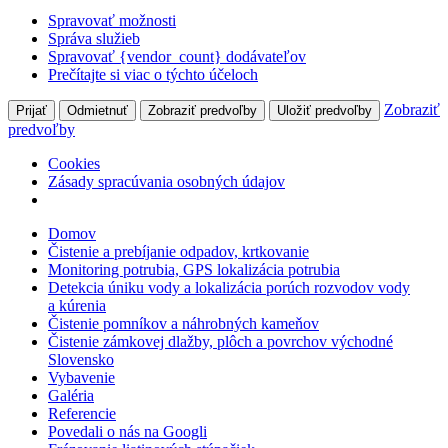
Spravovať možnosti
Správa služieb
Spravovať {vendor_count} dodávateľov
Prečítajte si viac o týchto účeloch
Zobraziť
Prijať
Odmietnuť
Zobraziť predvoľby
Uložiť predvoľby
predvoľby
Cookies
Zásady spracúvania osobných údajov
Domov
Čistenie a prebíjanie odpadov, krtkovanie
Monitoring potrubia, GPS lokalizácia potrubia
Detekcia úniku vody a lokalizácia porúch rozvodov vody
a kúrenia
Čistenie pomníkov a náhrobných kameňov
Čistenie zámkovej dlažby, plôch a povrchov východné
Slovensko
Vybavenie
Galéria
Referencie
Povedali o nás na Googli