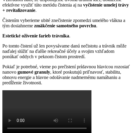
efektívne využiť túto metódu čistenia aj na
vyčistenie umelej trávy
+ revitalizovanie
.
Čistením vyberieme ubité znečistenie zpomedzi umelého vlákna a
tým dosiahneme
zmäkčenie samotného povrchu
.
Estetické oživenie farieb trávnika
.
Po tomto čistení už len povysávame danú nečistotu a trávnik môže
naďalej slúžiť na ďalšie rekreačné účely a svojim vzhľadom
ponúkať oddych v peknom čistom prostredí.
Pokiaľ je potrebné, vieme po prečistení prídavnou hlavicou rozosiať
nanovo
gumové granuly
, ktoré poskutujú priľnavosť, stabilitu,
obnovu energie a hlavne odolávanie nadmernému namáhaniu a
predĺženie životnosti.