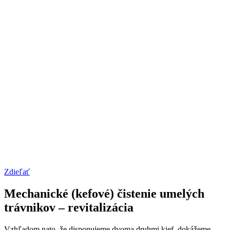
Zdieľať
Mechanické (kefové) čistenie umelých
trávnikov – revitalizácia
Vzhľadom nato, že disponujeme dvoma druhmi kief, dokážeme