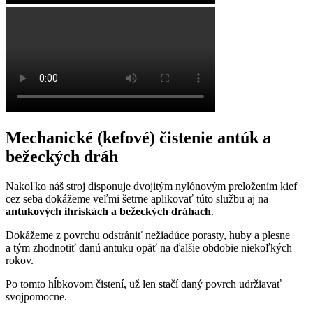
Mechanické (kefové) čistenie antúk a
bežeckých dráh
Nakoľko náš stroj disponuje dvojitým nylónovým preložením kief
cez seba dokážeme veľmi šetrne aplikovať túto službu aj na
antukových ihriskách a bežeckých dráhach
.
Dokážeme z povrchu odstrániť nežiadúce porasty, huby a plesne
a tým zhodnotiť danú antuku opäť na ďalšie obdobie niekoľkých
rokov.
Po tomto hĺbkovom čistení, už len stačí daný povrch udržiavať
svojpomocne.