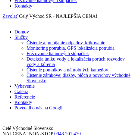
Frézovanie liatinových stúpačiek
Kontakty
Zavolať
Celý Východ SR - NAJLEPŠIA CENA!
Domov
Služby
Čistenie a prebíjanie odpadov, krtkovanie
Monitoring potrubia, GPS lokalizácia potrubia
Frézovanie liatinových stúpačiek
Detekcia úniku vody a lokalizácia porúch rozvodov
vody a kúrenia
Čistenie pomníkov a náhrobných kameňov
Čistenie zámkovej dlažby, plôch a povrchov východné
Slovensko
Vybavenie
Galéria
Referencie
Kontakty
Povedali o nás na Googli
Celé Východné Slovensko
NAJ CENA!
NON-STOP
0948 201 470