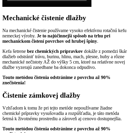
Mechanické čistenie dlažby
Na mechanické čistenie používame vysoko efektívnu rotačnú kefu
nemeckej výroby.
Je to najúčinnejší spôsob na trhu pri
mechanickom čistení povrchov od hrubej špiny
.
Kefa šetrene
bez chemických prípravkov
dokáže z pomedzi škár
dlažieb odstrániť trávu, burinu, hlinu, mach, plesne, huby a rôzne
mechanické nečistoty AŽ do výšky 5 cm, ktoré na relatívne novej
dlažbe vyzerajú zanedbane ba dokonca odpudivo.
Touto metódou čistenia odstránime z povrchu až 90%
znečistenia!
Čistenie zámkovej dlažby
Vzhľadom k tomu že pri tejto metóde nepoužívame žiadne
chemické prípravky vysušovadla a rozpúšťadla, je táto metóda
šetrná k životnému prostrediu a zároveň aj cenovo dostupnejšia.
Touto metódou čistenia odstránime z povrchu až 90%