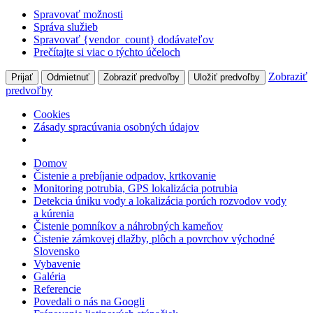
Spravovať možnosti
Správa služieb
Spravovať {vendor_count} dodávateľov
Prečítajte si viac o týchto účeloch
Zobraziť
Prijať
Odmietnuť
Zobraziť predvoľby
Uložiť predvoľby
predvoľby
Cookies
Zásady spracúvania osobných údajov
Domov
Čistenie a prebíjanie odpadov, krtkovanie
Monitoring potrubia, GPS lokalizácia potrubia
Detekcia úniku vody a lokalizácia porúch rozvodov vody
a kúrenia
Čistenie pomníkov a náhrobných kameňov
Čistenie zámkovej dlažby, plôch a povrchov východné
Slovensko
Vybavenie
Galéria
Referencie
Povedali o nás na Googli